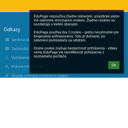
EduPage nepoužíva žiadne reklamné, analytické alebo 
iné súkromie ohrozujúce cookies. Žiadne cookies sa 
nezdieľajú s tretími stranami.

Odkazy
EduPage používa iba 2 cookie – jedno nevyhnutné pre 
fungovanie prihlasovania. Toto je dočasné, po 
Správca obsahu
zatvorení prehliadača sa odstráni.

Technická podpora
Druhé cookie zvyšuje bezpečnosť prihlásenia - vďaka 
nemu EduPage vie identifikovať prihlásenie z 
neznámeho počítača.
Vyhlásenie o prístupnosti
Ok
Právne informácie
Zásady ochrany osobných údajov
Údaje o prevádzkovateľovi
Mapa stránok
O nás
Kontakt
Novinky