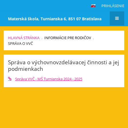
PRIHLÁSENIE
Materská škola, Turnianska 6, 851 07 Bratislava
HLAVNÁ STRÁNKA
.
INFORMÁCIE PRE RODIČOV
.
SPRÁVA O VVČ
Správa
Správa o výchovnovzdelávacej činnosti a jej
o
podmienkach
VVČ
Správa VVČ - MŠ Turnianska 2024 - 2025