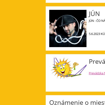
JÚN
JÚN - ČO N
5.6.2023 K
Prevá
Prevádzka 
Oznámenie o miest