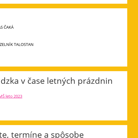
ÁS ČAKÁ
ÚZELNÍK TALOSTAN
dzka v čase letných prázdnin
MŠ leto 2023
e, termíne a spôsobe