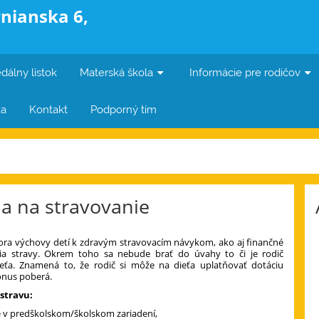
nianska 6,
dálny lístok
Materská škola
Informácie pre rodičov
ka
Kontakt
Podporný tím
ia na stravovanie
pora výchovy detí k zdravým stravovacím návykom, ako aj finančné
ia stravy. Okrem toho sa nebude brať do úvahy to či je rodič
a. Znamená to, že rodič si môže na dieťa uplatňovať dotáciu
bonus poberá.
stravu:
ie v predškolskom/školskom zariadení,