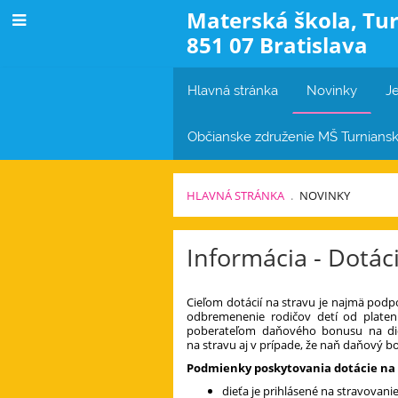
Materská škola, Tur
851 07 Bratislava
Hlavná stránka
Novinky
Je
Občianske združenie MŠ Turnians
HLAVNÁ STRÁNKA
.
NOVINKY
Novinky
Informácia - Dotác
Cieľom dotácií na stravu je najmä pod
odbremenenie rodičov detí od platen
poberateľom daňového bonusu na dieť
na stravu aj v prípade, že naň daňový 
Podmienky poskytovania dotácie na 
dieťa je prihlásené na stravovan