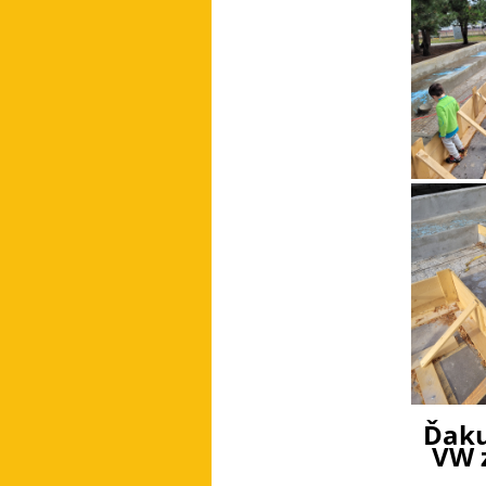
Ďaku
VW 