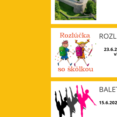
ROZL
23.6.
v
BALE
15.6.202