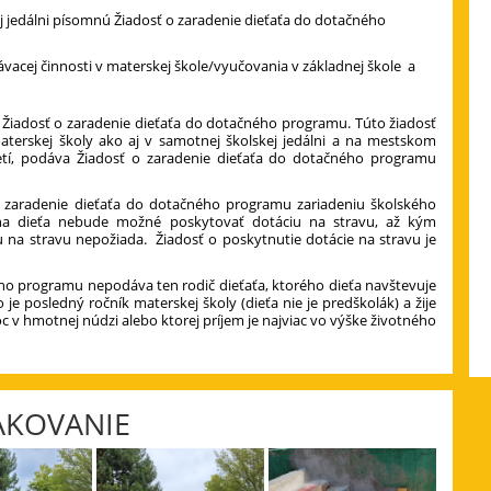
j jedálni písomnú Žiadosť o zaradenie dieťaťa do dotačného
ávacej činnosti v materskej škole/vyučovania v základnej škole a
iadosť o zaradenie dieťaťa do dotačného programu. Túto žiadosť
aterskej školy ako aj v samotnej školskej jedálni a na mestskom
etí, podáva Žiadosť o zaradenie dieťaťa do dotačného programu
 o zaradenie dieťaťa do dotačného programu zariadeniu školského
na dieťa nebude možné poskytovať dotáciu na stravu, až kým
 na stravu nepožiada. Žiadosť o poskytnutie dotácie na stravu je
ho programu nepodáva ten rodič dieťaťa, ktorého dieťa navštevuje
e posledný ročník materskej školy (dieťa nie je predškolák) a žije
 v hmotnej núdzi alebo ktorej príjem je najviac vo výške životného
KOVANIE