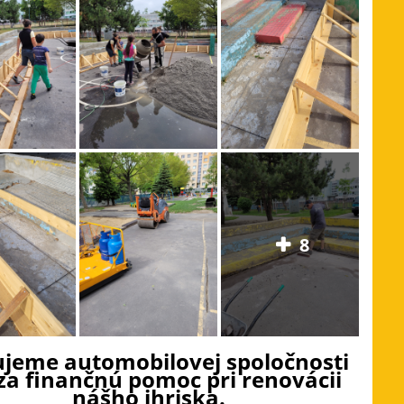
8
jeme automobilovej spoločnosti
za finančnú pomoc pri renovácii
nášho ihriska.