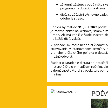
zákonný zástupca podá v školske
programu na dotáciu na stravu,
dieťa sa zúčastní výchovno-vzdel
odoberie stravu.
Rodičia by mali do
31. júla 2023
podať Ž
je možné získať na webovej stránke m
úrade. Ak má rodič v škole viacero d
na každé dieťa zvlášť.
V prípade, ak rodič nedoručí Žiadosť
stravovania v stanovenom termíne, 
v priebehu školského polroka o dotáciu
možné odvolať.
Žiadosť o zaradenie dieťaťa do dotačné
materskú školu v mladšom ročníku, ako j
v domácnosti, ktorej sa poskytuje pomoc
minima.
POĎA