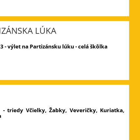
IZÁNSKA LÚKA
3 - výlet na Partizánsku lúku - celá škôlka
3 - triedy Včielky, Žabky, Veveričky, Kuriatka,
a