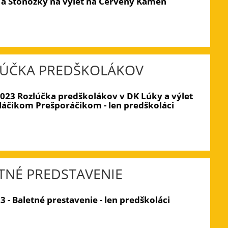
a Stonožky na výlet na Červený Kameň
ÚČKA PREDŠKOLÁKOV
2023 Rozlúčka predškolákov v DK Lúky a výlet
láčikom Prešporáčikom - len predškoláci
TNÉ PREDSTAVENIE
3 - Baletné prestavenie - len predškoláci